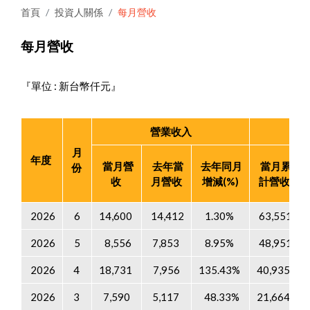
首頁
投資人關係
每月營收
每月營收
『單位 : 新台幣仟元』
營業收入
累
月
年度
當月營
去年當
去年同月
當月累
份
收
月營收
增減(%)
計營收
2026
6
14,600
14,412
1.30%
63,551
2026
5
8,556
7,853
8.95%
48,951
2026
4
18,731
7,956
135.43%
40,935
2026
3
7,590
5,117
48.33%
21,664